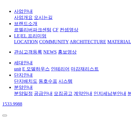
사업안내
사업개요
오시는길
브랜드소개
르엘리버파크센텀
CF
컨셉영상
LE
|
EL 프리미엄
LOCATION
COMMUNITY
ARCHITECTURE
MATERIAL
관심고객등록
NEWS
홍보영상
세대안내
unit
E 모델하우스
인테리어
마감재리스트
단지안내
단지배치도
동호수표
시스템
분양안내
분양일정
공급안내
모집공고
계약안내
인지세납부안내
1533.9988