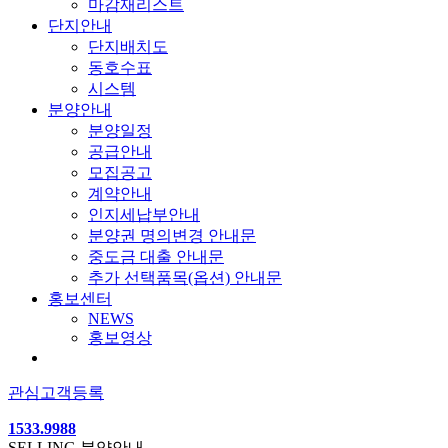
마감재리스트
단지안내
단지배치도
동호수표
시스템
분양안내
분양일정
공급안내
모집공고
계약안내
인지세납부안내
분양권 명의변경 안내문
중도금 대출 안내문
추가 선택품목(옵션) 안내문
홍보센터
NEWS
홍보영상
관심고객등록
1533.9988
SELLING
분양안내