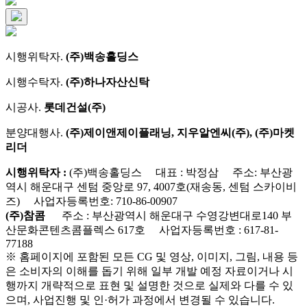
시행위탁자.
(주)백송홀딩스
시행수탁자.
(주)하나자산신탁
시공사.
롯데건설(주)
분양대행사.
(주)제이앤제이플래닝, 지우알엔씨(주), (주)마켓
리더
시행위탁자 :
(주)백송홀딩스 대표 : 박정삼 주소: 부산광
역시 해운대구 센텀 중앙로 97, 4007호(재송동, 센텀 스카이비
즈) 사업자등록번호: 710-86-00907
(주)참콤
주소 : 부산광역시 해운대구 수영강변대로140 부
산문화콘텐츠콤플렉스 617호 사업자등록번호 : 617-81-
77188
※ 홈페이지에 포함된 모든 CG 및 영상, 이미지, 그림, 내용 등
은 소비자의 이해를 돕기 위해 일부 개발 예정 자료이거나 시
행까지 개략적으로 표현 및 설명한 것으로 실제와 다를 수 있
으며, 사업진행 및 인·허가 과정에서 변경될 수 있습니다.