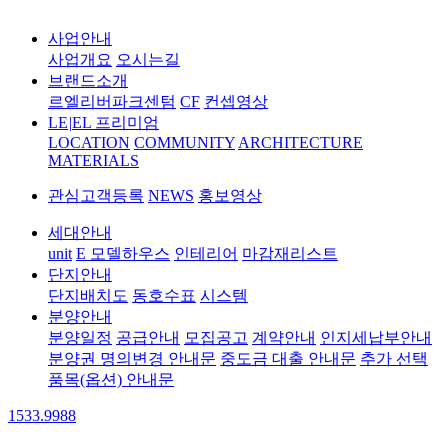
사업안내
사업개요
오시는길
브랜드소개
르엘리버파크센텀
CF
컨셉영상
LE
|
EL 프리미엄
LOCATION
COMMUNITY
ARCHITECTURE
MATERIALS
관심고객등록
NEWS
홍보영상
세대안내
unit
E 모델하우스
인테리어
마감재리스트
단지안내
단지배치도
동호수표
시스템
분양안내
분양일정
공급안내
모집공고
계약안내
인지세납부안내
분양권 명의변경 안내문
중도금 대출 안내문
추가 선택
품목(옵션) 안내문
1533.9988