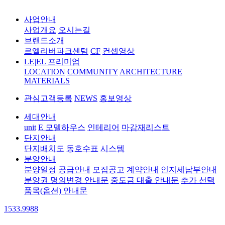
사업안내
사업개요
오시는길
브랜드소개
르엘리버파크센텀
CF
컨셉영상
LE
|
EL 프리미엄
LOCATION
COMMUNITY
ARCHITECTURE
MATERIALS
관심고객등록
NEWS
홍보영상
세대안내
unit
E 모델하우스
인테리어
마감재리스트
단지안내
단지배치도
동호수표
시스템
분양안내
분양일정
공급안내
모집공고
계약안내
인지세납부안내
분양권 명의변경 안내문
중도금 대출 안내문
추가 선택
품목(옵션) 안내문
1533.9988