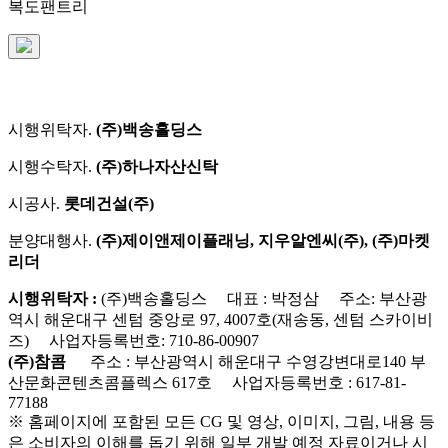
복도팬트리
시행위탁자.
(주)백송홀딩스
시행수탁자.
(주)하나자산신탁
시공사.
롯데건설(주)
분양대행사.
(주)제이앤제이플래닝, 지우알엔씨(주), (주)마켓
리더
시행위탁자 :
(주)백송홀딩스 대표 : 박정삼 주소: 부산광
역시 해운대구 센텀 중앙로 97, 4007호(재송동, 센텀 스카이비
즈) 사업자등록번호: 710-86-00907
(주)참콤
주소 : 부산광역시 해운대구 수영강변대로140 부
산문화콘텐츠콤플렉스 617호 사업자등록번호 : 617-81-
77188
※ 홈페이지에 포함된 모든 CG 및 영상, 이미지, 그림, 내용 등
은 소비자의 이해를 돕기 위해 일부 개발 예정 자료이거나 시