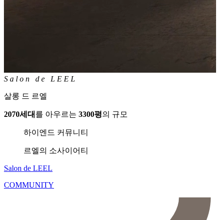
S
a
l
o
n
d
e
L
E
E
L
살롱 드 르엘
2070세대
를 아우르는
3300평
의 규모
하이엔드 커뮤니티
르엘의 소사이어티
Salon de LE
EL
COMMUNITY