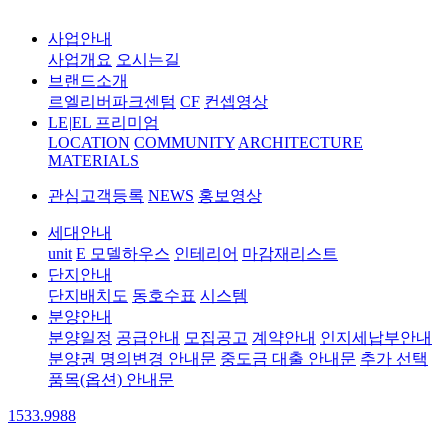
사업안내
사업개요
오시는길
브랜드소개
르엘리버파크센텀
CF
컨셉영상
LE
|
EL 프리미엄
LOCATION
COMMUNITY
ARCHITECTURE
MATERIALS
관심고객등록
NEWS
홍보영상
세대안내
unit
E 모델하우스
인테리어
마감재리스트
단지안내
단지배치도
동호수표
시스템
분양안내
분양일정
공급안내
모집공고
계약안내
인지세납부안내
분양권 명의변경 안내문
중도금 대출 안내문
추가 선택
품목(옵션) 안내문
1533.9988