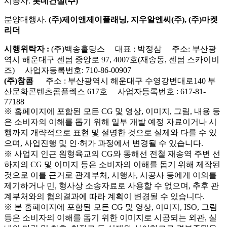
시공사.
롯데건설(주)
분양대행사.
(주)제이앤제이플래닝, 지우알엔씨(주), (주)마켓
리더
시행위탁자 :
(주)백송홀딩스 대표 : 박정삼 주소: 부산광
역시 해운대구 센텀 중앙로 97, 4007호(재송동, 센텀 스카이비
즈) 사업자등록번호: 710-86-00907
(주)참콤
주소 : 부산광역시 해운대구 수영강변대로140 부
산문화콘텐츠콤플렉스 617호 사업자등록번호 : 617-81-
77188
※ 홈페이지에 포함된 모든 CG 및 영상, 이미지, 그림, 내용 등
은 소비자의 이해를 돕기 위해 일부 개발 예정 자료이거나 시
행까지 개략적으로 표현 및 설명한 것으로 실제와 다를 수 있
으며, 사업진행 및 인·허가 과정에서 변경될 수 있습니다.
※ 사업지 인근 원형육교의 CG와 동해선 전철 재송역 주변 선
하지의 CG 및 이미지 등은 소비자의 이해를 돕기 위해 제작된
것으로 이를 근거로 관계부처, 시행사, 시공사 등에게 이의를
제기하거나 민, 형사상 소송자료로 사용할 수 없으며, 추후 관
계부처와의 협의결과에 따라 계획이 변경될 수 있습니다.
※ 본 홈페이지에 포함된 모든 CG 및 영상, 이미지, ISO, 그림
등은 소비자의 이해를 돕기 위한 이미지로 시공되는 외관, 실