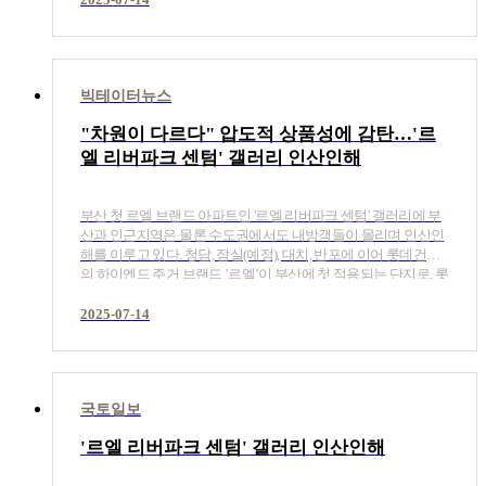
빅테이터뉴스
"차원이 다르다" 압도적 상품성에 감탄…'르
엘 리버파크 센텀' 갤러리 인산인해
​부산 첫 르엘 브랜드 아파트인 '르엘 리버파크 센텀' 갤러리에 부
산과 인근지역은 물론 수도권에서도 내방객들이 몰리며 인산인
해를 이루고 있다. 청담, 잠실(예정), 대치, 반포에 이어 롯데건설
의 하이엔드 주거 브랜드 ’르엘’이 부산에 첫 적용되는 단지로, 롯
데건설은 이에 걸맞은 차별화된 럭셔리 상품을 선보여, 단순한
주거를 넘어 품격 있는 라이프스타일의 새로운 기준을 제시해 호
2025-07-14
평이 쏟아지는 것으로 분석된다.
국토일보
'르엘 리버파크 센텀' 갤러리 인산인해