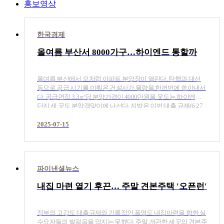
홍보영상
한국경제
올여름 부산서 8000가구…하이엔드 통할까
올여름 부산에서 모처럼 아파트 분양장이 열린다. 탄핵과 대선
등으로 공급 시기를 미뤄온 건설사가 물량을 한꺼번에 쏟아내서
다. 공급면적 3.3㎡당 분양가격이 4000만원을 웃도는 하이엔드
단지 세 곳도 분양객맞이에 나선다. 지방은 이번 대출 규제(6·27
부동산대책)와 상관이 없는 데다 건설사가 품질 차별화에 나서
침체된 분양시장에 활력이 돌지 관심을 끈다.
2025-07-15
파이낸셜뉴스
내집 마련 열기 후끈… 주말 견본주택 '오픈런'
정부의 고강도 대출규제와 기록적인 폭염도 내집마련을 향한 실
수요자들의 발걸음을 막지는 못했다. 주말 개관한 세곳의 견본주