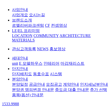
사업안내
사업개요
오시는길
브랜드소개
르엘리버파크센텀
CF
컨셉영상
LE
|
EL 프리미엄
LOCATION
COMMUNITY
ARCHITECTURE
MATERIALS
관심고객등록
NEWS
홍보영상
세대안내
unit
E 모델하우스
인테리어
마감재리스트
단지안내
단지배치도
동호수표
시스템
분양안내
분양일정
공급안내
모집공고
계약안내
인지세납부안내
분양권 명의변경 안내문
중도금 대출 안내문
추가 선택
품목(옵션) 안내문
1533.9988