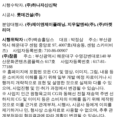
시행수탁자.
(주)하나자산신탁
시공사.
롯데건설(주)
분양대행사.
(주)제이앤제이플래닝, 지우알엔씨(주), (주)마켓
리더
시행위탁자 :
(주)백송홀딩스 대표 : 박정삼 주소: 부산광
역시 해운대구 센텀 중앙로 97, 4007호(재송동, 센텀 스카이비
즈) 사업자등록번호: 710-86-00907
(주)참콤
주소 : 부산광역시 해운대구 수영강변대로140 부
산문화콘텐츠콤플렉스 617호 사업자등록번호 : 617-81-
77188
※ 홈페이지에 포함된 모든 CG 및 영상, 이미지, 그림, 내용 등
은 소비자의 이해를 돕기 위해 일부 개발 예정 자료이거나 시
행까지 개략적으로 표현 및 설명한 것으로 실제와 다를 수 있
으며, 사업진행 및 인·허가 과정에서 변경될 수 있습니다.
※ 사업지 인근 원형육교의 CG와 동해선 전철 재송역 주변 선
하지의 CG 및 이미지 등은 소비자의 이해를 돕기 위해 제작된
것으로 이를 근거로 관계부처, 시행사, 시공사 등에게 이의를
제기하거나 민, 형사상 소송자료로 사용할 수 없으며, 추후 관
계부처와의 협의결과에 따라 계획이 변경될 수 있습니다.