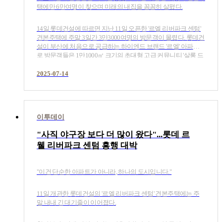
택에만 6만여명이 찾으며 미래의 내집을 꼼꼼히 살폈다.
14일 롯데건설에 따르면 지난 11일 오픈한 '르엘 리버파크 센텀'
견본주택에 주말 3일간 3만3000여명의 방문객이 몰렸다. 롯데건
설이 부산에 처음으로 공급하는 하이엔드 브랜드 '르엘' 아파트
로 방문객들은 1만1000㎡ 크기의 초대형 고급 커뮤니티 '살롱 드
르엘'과 리버뷰 아쿠아풀, 건식사우나를 갖춘 테라피 스파, 피트
니스 클럽, 프리미어 골프클럽 등에 많은 관심을 보였다.​
2025-07-14
이투데이
"사직 야구장 보다 더 많이 왔다"...롯데 르
웰 리버파크 센텀 흥행 대박
"이건 단순한 아파트가 아니라, 하나의 도시입니다."
11일 개관한 롯데건설의 '르엘 리버파크 센텀' 견본주택에는 주
말 내내 긴 대기줄이 이어졌다.