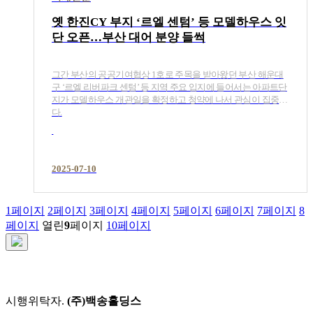
옛 한진CY 부지 ‘르엘 센텀’ 등 모델하우스 잇
단 오픈…부산 대어 분양 들썩
그간 부산의 공공기여협상 1호로 주목을 받아왔던 부산 해운대
구 ‘르엘 리버파크 센텀’ 등 지역 주요 입지에 들어서는 아파트단
지가 모델하우스 개관일을 확정하고 청약에 나서 관심이 집중된
다.
2025-07-10
1
페이지
2
페이지
3
페이지
4
페이지
5
페이지
6
페이지
7
페이지
8
페이지
열린
9
페이지
10
페이지
시행위탁자.
(주)백송홀딩스