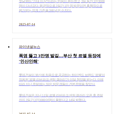
첫날부터 "기대 이상"이라는 반응이 쏟아졌고, 3일 동안 3만3000
명이 다녀갔다. 평균적으로 3일간 1만 명 방문이면 흥행작으로
평가받는 업계 기준을 3배 넘은 수치다.​
2025-07-14
파이낸셜뉴스
폭염 뚫고 3만명 발길…부산 첫 르엘 등장에
'인산인해'
롯데건설이 부산에 처음으로 공급하는 하이엔드 브랜드 '르엘'이
적용된 '르엘 리버파크 센텀 갤러리'가 이달 청약을 받는다. 이에
따라 지난 주말에는 많은 방문객들이 견본주택을 찾았다.
롯데건설은 지난 11일 르엘 리버파크 센텀 갤러리 오픈 후 주말
까지 3일간 3만3000여명이 몰렸다고 14일 밝혔다.​
2025-07-14