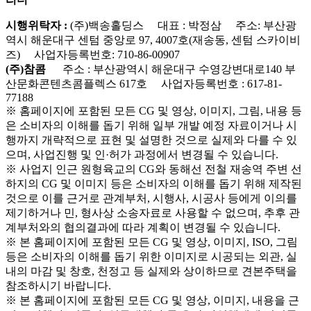
시행위탁자 :
(주)백송홀딩스 대표 : 박정삼 주소: 부산광
역시 해운대구 센텀 중앙로 97, 4007호(재송동, 센텀 스카이비
즈) 사업자등록번호: 710-86-00907
(주)참콤
주소 : 부산광역시 해운대구 수영강변대로140 부
산문화콘텐츠콤플렉스 617호 사업자등록번호 : 617-81-
77188
※ 홈페이지에 포함된 모든 CG 및 영상, 이미지, 그림, 내용 등
은 소비자의 이해를 돕기 위해 일부 개발 예정 자료이거나 시
행까지 개략적으로 표현 및 설명한 것으로 실제와 다를 수 있
으며, 사업진행 및 인·허가 과정에서 변경될 수 있습니다.
※ 사업지 인근 원형육교의 CG와 동해선 전철 재송역 주변 선
하지의 CG 및 이미지 등은 소비자의 이해를 돕기 위해 제작된
것으로 이를 근거로 관계부처, 시행사, 시공사 등에게 이의를
제기하거나 민, 형사상 소송자료로 사용할 수 없으며, 추후 관
계부처와의 협의결과에 따라 계획이 변경될 수 있습니다.
※ 본 홈페이지에 포함된 모든 CG 및 영상, 이미지, ISO, 그림
등은 소비자의 이해를 돕기 위한 이미지로 시공되는 외관, 실
내의 마감 및 창호, 천정고 등 실제와 상이하므로 견본주택을
참조하시기 바랍니다.
※ 본 홈페이지에 포함된 모든 CG 및 영상, 이미지, 내용을 근