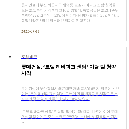
롯데건설이 부산 해운대구 재송동 '르엘 리버파크 센텀' 청약을
오는 21일부터 시작한다고 10일 밝혔다. 특별공급은 21일, 1순위
청약은 22일, 2순위는 23일에 받는다. 당첨자 발표는 29일이다.
정당계약은 8월 11일부터 13일까지 진행된다.
2025-07-10
조선비즈
롯데건설, ‘르엘 리버파크 센텀’ 이달 말 청약
시작
롯데건설이 부산광역시 해운대구 재송동 856-6번지 일원에 선보
이는 ‘르엘 리버파크 센텀’이 오는 21일 특별공급을 시작으로 본
격적인 청약 일정에 돌입한다고 10일 밝혔다.
‘르엘 리버파크 센텀’은 청담, 잠실(예정), 대치, 반포에 이어 롯데
건설의 하이엔드 주거 브랜드 ’르엘’이 부산에 첫 적용되는 단지
다.