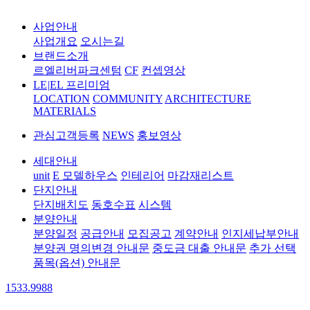
사업안내
사업개요
오시는길
브랜드소개
르엘리버파크센텀
CF
컨셉영상
LE
|
EL 프리미엄
LOCATION
COMMUNITY
ARCHITECTURE
MATERIALS
관심고객등록
NEWS
홍보영상
세대안내
unit
E 모델하우스
인테리어
마감재리스트
단지안내
단지배치도
동호수표
시스템
분양안내
분양일정
공급안내
모집공고
계약안내
인지세납부안내
분양권 명의변경 안내문
중도금 대출 안내문
추가 선택
품목(옵션) 안내문
1533.9988