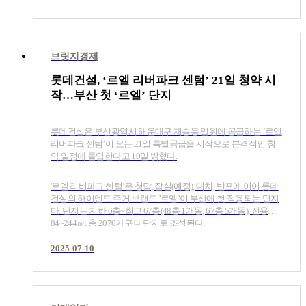
브릿지경제
롯데건설, ‘르엘 리버파크 센텀’ 21일 청약 시
작…부산 첫 ‘르엘’ 단지
롯데건설은 부산광역시 해운대구 재송동 일원에 공급하는 ‘르엘
리버파크 센텀’이 오는 21일 특별공급을 시작으로 본격적인 청
약 일정에 돌입한다고 10일 밝혔다.
'르엘 리버파크 센텀’은 청담, 잠실(예정), 대치, 반포에 이어 롯데
건설의 하이엔드 주거 브랜드 ’르엘’이 부산에 첫 적용되는 단지
다. 단지는 지하 6층~최고 67층(48층 1개동, 67층 5개동), 전용
84~244㎡, 총 2070가구 대단지로 조성된다.​
2025-07-10