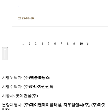
2025-07-10
1
2
3
4
5
6
7
8
9
10
시행위탁자.
(주)백송홀딩스
시행수탁자.
(주)하나자산신탁
시공사.
롯데건설(주)
분양대행사.
(주)제이앤제이플래닝, 지우알엔씨(주), (주)마켓
리더